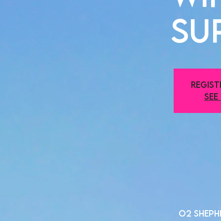
Su
Regist
See
O2 Shephe