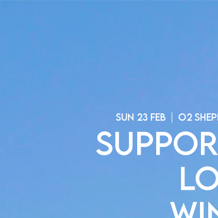
Sun 23 Feb
  |  
O2 Shep
Suppor
Lo
Wi